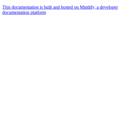
This documentation is built and hosted on Mintlify, a developer
documentation platform