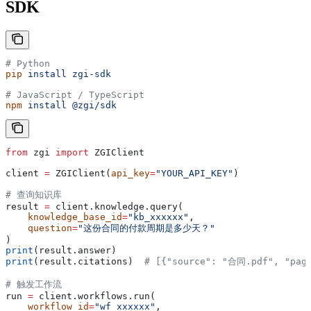
SDK
# Python
pip
 install
 zgi-sdk
# JavaScript / TypeScript
npm
 install
 @zgi/sdk
from
 zgi 
import
 ZGIClient
client 
=
 ZGIClient(
api_key
=
"YOUR_API_KEY"
)
# 查询知识库
result 
=
 client.knowledge.query(
    knowledge_base_id
=
"kb_xxxxxx"
,
    question
=
"这份合同的付款周期是多少天？"
)
print
(result.answer)
print
(result.citations)  
# [{"source": "合同.pdf", "page
# 触发工作流
run 
=
 client.workflows.run(
    workflow_id
=
"wf_xxxxxx"
,