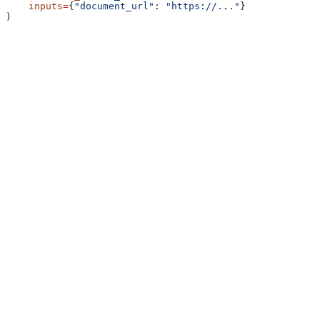
    inputs
=
{
"document_url"
: 
"https://..."
}
)