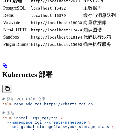
API 后端
REST API
http://localhost:2678
PostgreSQL
主数据库
localhost:15432
Redis
缓存与消息队列
localhost:16379
Weaviate
向量数据库
http://localhost:18080
Neo4j HTTP
知识图谱
http://localhost:17474
Sandbox
代码执行沙箱
http://localhost:18194
Plugin Runner
插件执行服务
http://localhost:15000
Kubernetes 部署
# 添加 ZGI Helm 仓库
helm
 repo
 add
 zgi
 https://charts.zgi.cn
# 安装
helm
 install
 zgi
 zgi/zgi
 \
  --namespace
 zgi
 --create-namespace
 \
  --set
 global.storageClass=your-storage-class
 \