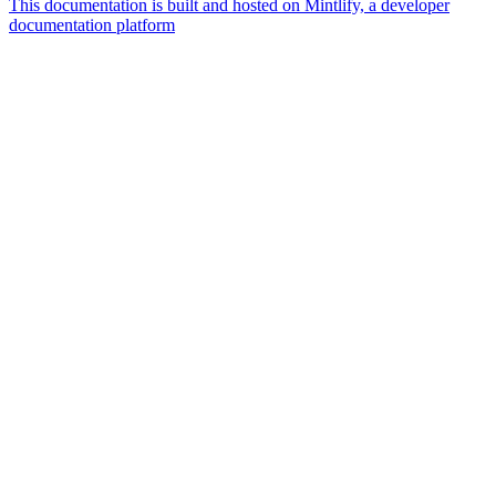
This documentation is built and hosted on Mintlify, a developer
documentation platform