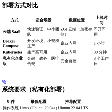
部署方式对比
上线时
方式
适合场景
数据位置
间
快速验证、中小团
ZGI 云端（加密存
即开即
云端 SaaS
队
储）
用
开发环境、小规模
Docker
企业内网
1 小时
Compose
生产
Kubernetes
生产高可用
企业内网
30 分钟
私有化企业
金融、政务、医疗
3 个工作
完全自控
版
合规
日
系统要求（私有化部署）
组件
最低配置
推荐配置
操作系统
Linux (Ubuntu 20.04+)
Ubuntu 22.04 LTS